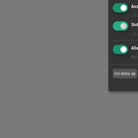
Anz
↓
1
Sic
↓
1
All
Nut
Ich lehne ab