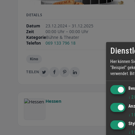
DETAILS
Datum
23.12.2024 – 31.12.2025
Zeit
00:00 Uhr – 00:00 Uhr
Kategorie
Bühne & Theater
Telefon
069 133 796 18
Dienstl
Kino
Hier können Si
"Beispiel" gek
TEILEN
verwendet.
Bi
Bes
↓
2
Hessen
Anz
↓
1
Sty
↓
1