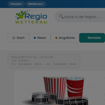
Hessen
Wetterau
▼
▼
🔍
Start
News
Angebote
Termine
RegioWetterau Termine
von Hessen
23. Dezember 2024 – 31. Dezember 2026