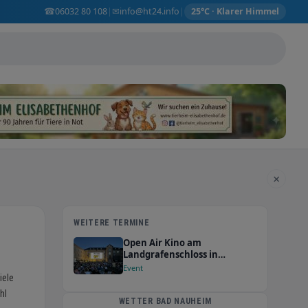
☎
✉
06032 80 108
info@ht24.info
|
|
25°C · Klarer Himmel
×
WEITERE TERMINE
Open Air Kino am
Landgrafenschloss in
Butzbach
Event
iele
hl
WETTER BAD NAUHEIM