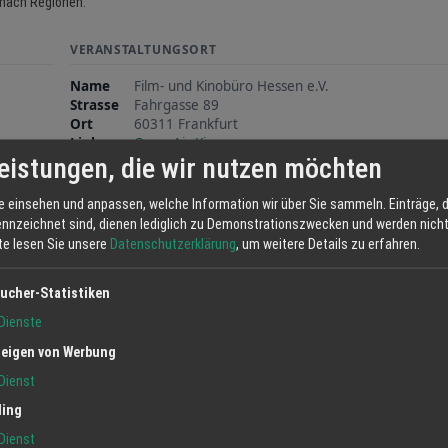
nach Regionen.
VERANSTALTUNGSORT
Name
Film- und Kinobüro Hessen e.V.
Strasse
Fahrgasse 89
Ort
60311 Frankfurt
Link
Open Air Kinos
eistungen, die wir nutzen möchten
e einsehen und anpassen, welche Information wir über Sie sammeln. Einträge, d
ennzeichnet sind, dienen lediglich zu Demonstrationszwecken und werden nicht 
tte lesen Sie unsere
Datenschutzerklärung
, um weitere Details zu erfahren.
ucher-Statistiken
Dienste
eigen von Werbung
Dienst
ling
Dienst