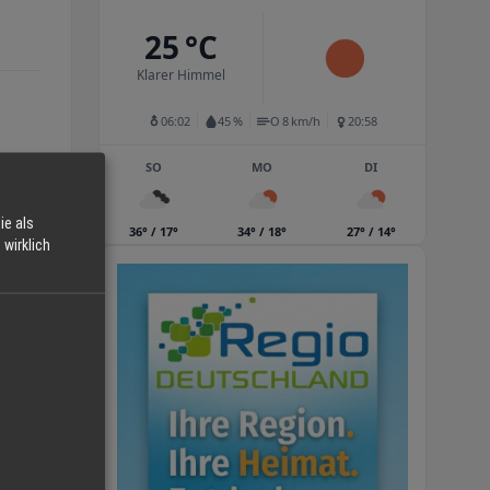
25 °C
Klarer Himmel
06:02
45 %
O 8 km/h
20:58
SO
MO
DI
ie als
36° / 17°
34° / 18°
27° / 14°
wirklich