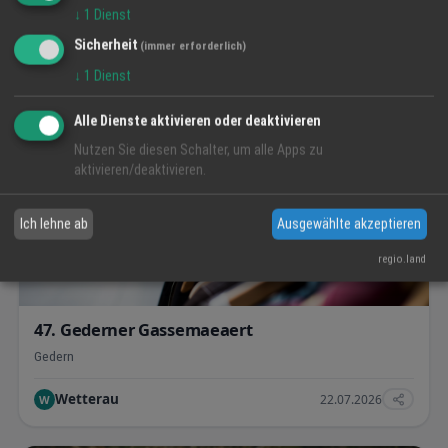
↓
1
Dienst
Siegermedaille von Jesse Owens
Sicherheit
Siegermedaille von Jesse Owens von 1935, dem berühmtesten
(immer erforderlich)
Leichtathlet Tragbare Goldmedaille gravier
↓
1
Dienst
Fritz Hake und Sohn, Inhaberin Claudia Hake e.K.
23.07.2026
F
Alle Dienste aktivieren oder deaktivieren
Nutzen Sie diesen Schalter, um alle Apps zu
aktivieren/deaktivieren.
16.08.2026
Termin
Ich lehne ab
Ausgewählte akzeptieren
regio.land
47. Gederner Gassemaeaert
Gedern
Wetterau
22.07.2026
W