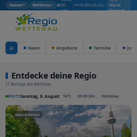
✉
☎
info@ht24.info
Hessen
Wetterau
80
|
|
Klarer
▼
▼
108
Himmel
News
Angebote
Termine
Jobs
Entdecke deine Regio
11 Beiträge aus Wetterau
Sonntag, 9. August
16°C
05:09 Uhr
Wetterau
HEUTE
Haus & Garten