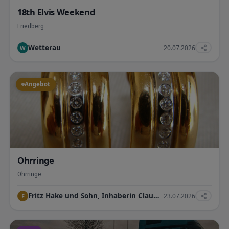
18th Elvis Weekend
Friedberg
Wetterau
20.07.2026
W
Angebot
Ohrringe
Ohrringe
Fritz Hake und Sohn, Inhaberin Claudia Hake e.K.
23.07.2026
F