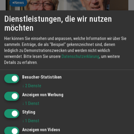
News
Dienstleistungen, die wir nutzen
möchten
Hier können Sie einsehen und anpassen, welche Information wir über Sie
sammeln. Einträge, die als "Beispiel" gekennzeichnet sind, dienen
Schmuckschätzungen
lediglich zu Demonstrationszwecken und werden nicht wirklich
Seit Jahren bieten wir diesen Service der Schmuckschätzung an sei
verwendet.
Bitte lesen Sie unsere
Datenschutzerklärung
, um weitere
es zur Klärung von Erbschaftsangel…
Details zu erfahren.
Fritz Hake und Sohn, Inhaberin Claudia Hake e.K.
23.07.2026
F
Besucher-Statistiken
↓
2
Dienste
Anzeigen von Werbung
News
↓
1
Dienst
Styling
↓
1
Dienst
Anzeigen von Videos