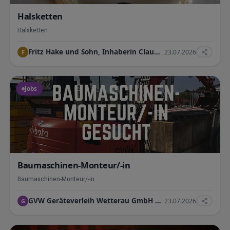
Halsketten
Halsketten
Fritz Hake und Sohn, Inhaberin Claudia Hake e.K.
23.07.2026
F
Jobs
Baumaschinen-Monteur/-in
Baumaschinen-Monteur/-in
GVW Geräteverleih Wetterau GmbH & C0. KG
23.07.2026
G