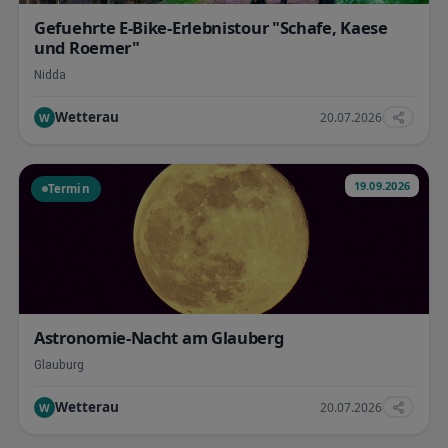
Gefuehrte E-Bike-Erlebnistour "Schafe, Kaese
und Roemer"
Nidda
Wetterau
20.07.2026
W
19.09.2026
Termin
Astronomie-Nacht am Glauberg
Glauburg
Wetterau
20.07.2026
W