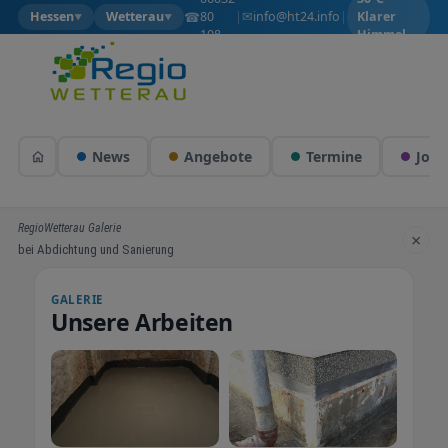
✉
☎
info@ht24.info
Hessen
Wetterau
80
|
|
Klarer
▼
▼
108
Himmel
News
Angebote
Termine
Jobs
RegioWetterau Galerie
×
bei Abdichtung und Sanierung
GALERIE
Unsere Arbeiten