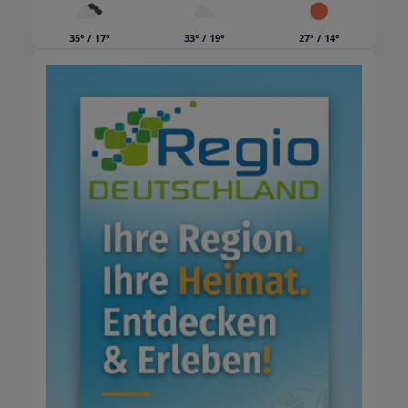
informiert sind und verstehen, was während
der Sanierungsarbeiten passiert. Unsere
35° / 17°
33° / 19°
27° / 14°
Erfahrungen Wir bieten Ihnen mit unsere
Erfahrung schnelle und professionelle Hilfe
bei Schimmel und Wasserschaden. Wir sind
Ihre Spezialisten für Bauwerksabdichtungen
und Schimmelsanierung. Als erfahrenes und
kompetentes Unternehmen haben wir uns auf
Sanierungsarbeiten rund um Ihr Haus oder
Gebäude spezialisiert.