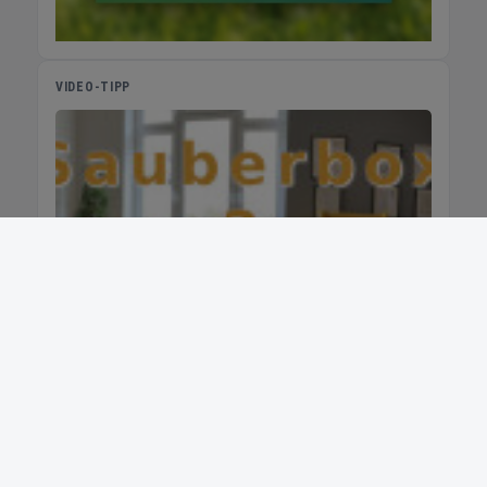
VIDEO-TIPP
Anleitung zur Selbsthilfe 2
Contura
Video
Anleitung zur Selbsthilfe 6
Video