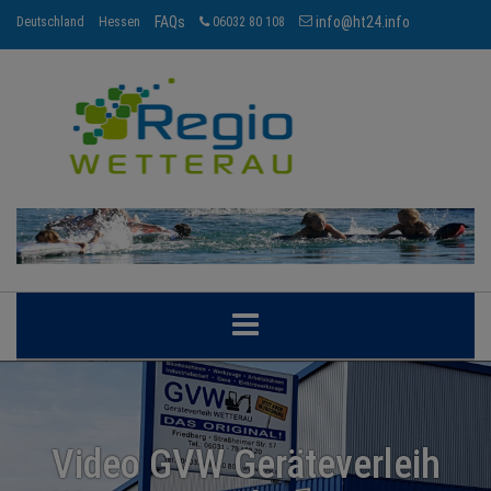
FAQs
info@ht24.info
Deutschland
Hessen
06032 80 108
WETTERAU
BRANCHEN
Video GVW Geräteverleih