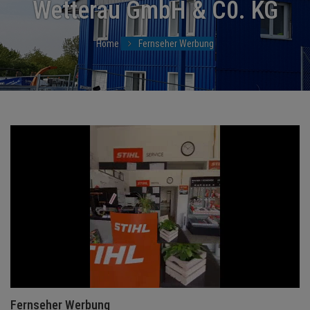
Wetterau GmbH & C0. KG
NEWS
TERMINE
Home
Fernseher Werbung
ANGEBOTE
JOBS
MEDIEN
KONTAKT
Fernseher Werbung