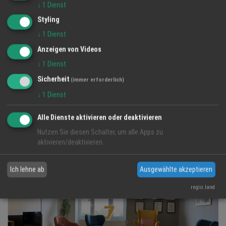
↓
1
Dienst
Styling
↓
1
Dienst
Anzeigen von Videos
↓
1
Dienst
Sicherheit
(immer erforderlich)
↓
1
Dienst
Alle Dienste aktivieren oder deaktivieren
Imagefilm
Nutzen Sie diesen Schalter, um alle Apps zu
16 Feb 2026
aktivieren/deaktivieren.
Bach Akustik
Ich lehne ab
Ausgewählte akzeptieren
regio.land