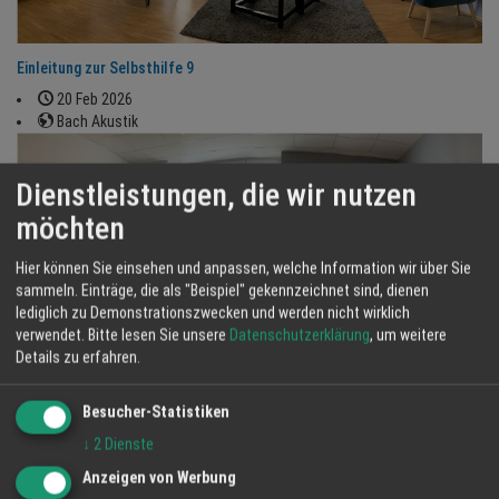
Einleitung zur Selbsthilfe 9
20 Feb 2026
Bach Akustik
Dienstleistungen, die wir nutzen
möchten
Hier können Sie einsehen und anpassen, welche Information wir über Sie
sammeln. Einträge, die als "Beispiel" gekennzeichnet sind, dienen
lediglich zu Demonstrationszwecken und werden nicht wirklich
verwendet.
Bitte lesen Sie unsere
Datenschutzerklärung
, um weitere
Details zu erfahren.
Besucher-Statistiken
Anleitung zur Selbsthilfe 4
↓
2
Dienste
16 Feb 2026
Bach Akustik
Anzeigen von Werbung