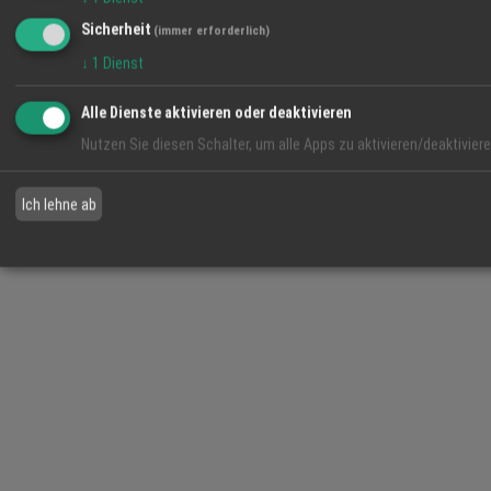
REGIO
WETTERAU
Sicherheit
(immer erforderlich)
↓
1
Dienst
© 2026 HT24services GmbH. Alle Rechte vorbehalten. – Mit
gemacht für die Region Wetterau
Alle Dienste aktivieren oder deaktivieren
Cookie-Einstellungen
Login
Nutzen Sie diesen Schalter, um alle Apps zu aktivieren/deaktiviere
Ich lehne ab