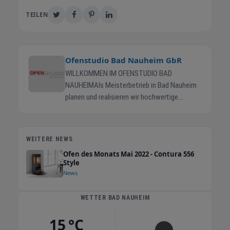
TEILEN
Ofenstudio Bad Nauheim GbR
WILLKOMMEN IM OFENSTUDIO BAD
NAUHEIMAls Meisterbetrieb in Bad Nauheim
planen und realisieren wir hochwertige
Kaminöfen, Specksteinöfen, Gaskamine,
Elektrokamine und Schornsteinlösungen. Von
der ersten Beratung bis zur fachgerechten
WEITERE NEWS
Montage begleiten wir Sie persönlich,
Ofen des Monats Mai 2022 - Contura 556
zuverlässig und mit langjähriger Erfahrung.Ob
Style
in unserem Studio oder direkt bei Ihnen vor
News
Ort – wir nehmen uns Zeit für Ihre Wünsche
und entwickeln eine passende Lösung für Ihr
WETTER BAD NAUHEIM
Zuhause. Beratungstermine bieten wir nach
Vereinbarung von Bad Nauheim bis Friedberg
15 °C
über Bad Homburg und Frankfurt an – kurz