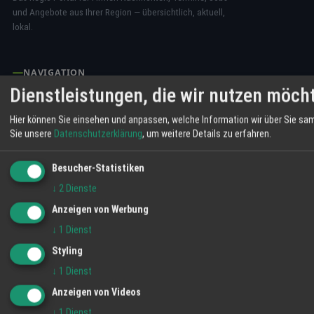
und Angebote aus Ihrer Region — übersichtlich, aktuell,
lokal.
NAVIGATION
Dienstleistungen, die wir nutzen möch
News
Termine
Hier können Sie einsehen und anpassen, welche Information wir über Sie sam
Sie unsere
Datenschutzerklärung
, um weitere Details zu erfahren.
Angebote
Jobs
Besucher-Statistiken
↓
2
Dienste
Anzeigen von Werbung
RECHTLICHES
↓
1
Dienst
Impressum
Styling
Datenschutz
↓
1
Dienst
AGB
Anzeigen von Videos
Kontakt
↓
1
Dienst