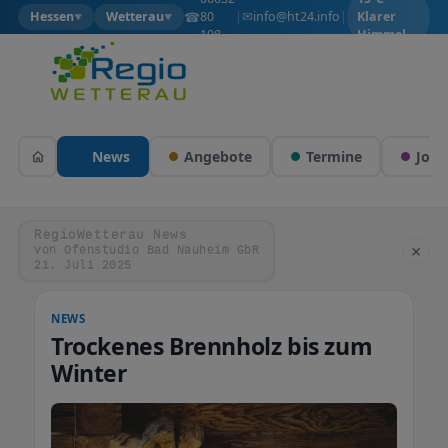
✉
☎
info@ht24.info
Hessen
Wetterau
80
|
|
Klarer
▼
▼
108
Himmel
News
Angebote
Termine
Jobs
RegioWetterau News
×
von Ofenstudio Bad Nauheim GbR
21. Juli 2025
NEWS
Trockenes Brennholz bis zum
Winter