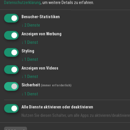
Datenschutzerklärung
, um weitere Details zu erfahren.
Besucher-Statistiken
↓
2
Dienste
Anzeigen von Werbung
↓
1
Dienst
Styling
↓
1
Dienst
Anzeigen von Videos
↓
1
Dienst
Sicherheit
(immer erforderlich)
↓
1
Dienst
Alle Dienste aktivieren oder deaktivieren
Nutzen Sie diesen Schalter, um alle Apps zu aktivieren/deaktiviere