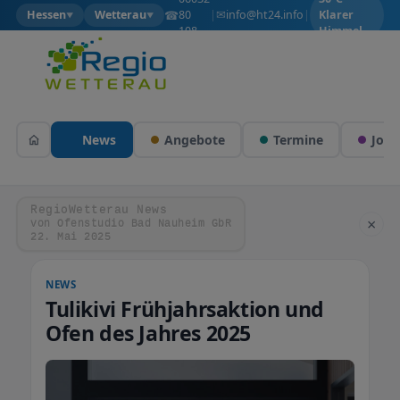
✉
☎
info@ht24.info
Hessen
Wetterau
80
|
|
Klarer
▼
▼
108
Himmel
News
Angebote
Termine
Jobs
RegioWetterau News
×
von Ofenstudio Bad Nauheim GbR
22. Mai 2025
NEWS
Tulikivi Frühjahrsaktion und
Ofen des Jahres 2025