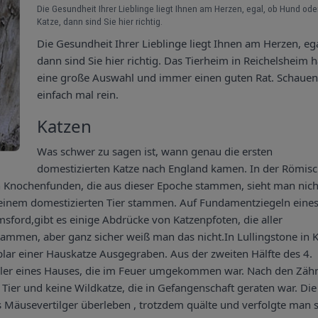
Die Gesundheit Ihrer Lieblinge liegt Ihnen am Herzen, egal, ob Hund ode
Katze, dann sind Sie hier richtig.
Die Gesundheit Ihrer Lieblinge liegt Ihnen am Herzen, eg
dann sind Sie hier richtig. Das Tierheim in Reichelsheim h
eine große Auswahl und immer einen guten Rat. Schauen
einfach mal rein.
Katzen
Was schwer zu sagen ist, wann genau die ersten
domestizierten Katze nach England kamen. In der Römis
en Knochenfunden, die aus dieser Epoche stammen, sieht man nich
einem domestizierten Tier stammen. Auf Fundamentziegeln eine
sford,gibt es einige Abdrücke von Katzenpfoten, die aller
tammen, aber ganz sicher weiß man das nicht.In Lullingstone in 
ar einer Hauskatze Ausgegraben. Aus der zweiten Hälfte des 4.
Keller eines Hauses, die im Feuer umgekommen war. Nach den Zäh
 Tier und keine Wildkatze, die in Gefangenschaft geraten war. Die
s Mäusevertilger überleben , trotzdem quälte und verfolgte man s