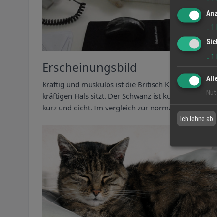
Anz
↓
1
Sic
↓
1
Erscheinungsbild
All
Kräftig und muskulös ist die Britisch Kurzhaar. Auß
Nut
kräftigen Hals sitzt. Der Schwanz ist kurz und dick, 
kurz und dicht. Im vergleich zur normalen Hauskatz
Ich lehne ab