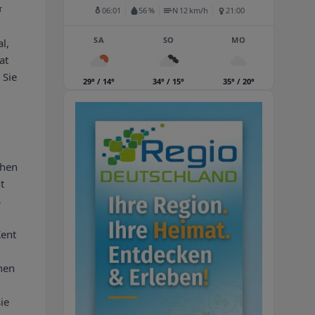
r
06:01
56 %
N 12 km/h
21:00
SA
SO
MO
al,
at
 Sie
29° / 14°
34° / 15°
35° / 20°
chen
t
s
Kent
nen
ie