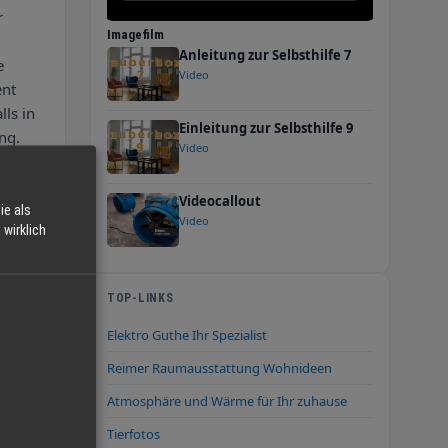
r
Imagefilm
Anleitung zur Selbsthilfe 7
e
Video
ent
lls in
Einleitung zur Selbsthilfe 9
ng.
Video
t
Videocallout
ie als
Video
wirklich
TOP-LINKS
Elektro Guthe Ihr Spezialist
Reimer Raumausstattung Wohnideen
Atmosphäre und Wärme für Ihr zuhause
Tierfotos