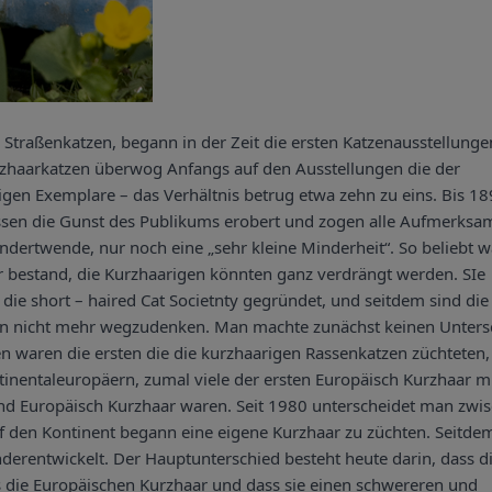
traßenkatzen, begann in der Zeit die ersten Katzenausstellunge
urzhaarkatzen überwog Anfangs auf den Ausstellungen die der
igen Exemplare – das Verhältnis betrug etwa zehn zu eins. Bis 1
rassen die Gunst des Publikums erobert und zogen alle Aufmerksa
undertwende, nur noch eine „sehr kleine Minderheit“. So beliebt 
hr bestand, die Kurzhaarigen könnten ganz verdrängt werden. SIe
ie short – haired Cat Societnty gegründet, und seitdem sind die
en nicht mehr wegzudenken. Man machte zunächst keinen Unters
en waren die ersten die die kurzhaarigen Rassenkatzen züchteten,
tinentaleuropäern, zumal viele der ersten Europäisch Kurzhaar m
 Europäisch Kurzhaar waren. Seit 1980 unterscheidet man zwi
f den Kontinent begann eine eigene Kurzhaar zu züchten. Seitde
derentwickelt. Der Hauptunterschied besteht heute darin, dass d
ls die Europäischen Kurzhaar und dass sie einen schwereren und