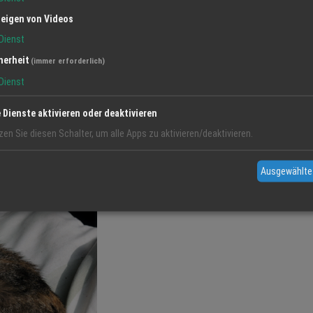
eigen von Videos
Dienst
herheit
(immer erforderlich)
Dienst
e Dienste aktivieren oder deaktivieren
erdem hat sie einen massigen, runden Kopf, der auf einem kurzen,
zen Sie diesen Schalter, um alle Apps zu aktivieren/deaktivieren.
wobei die Beine auch kurz und stämmig sind. Das Fell ist kurz dick
e wirkt die Britisch Kurzhaar gedrungener und schwerer.
Ausgewählte