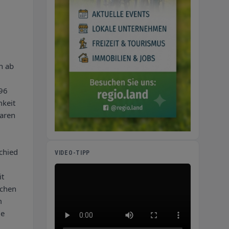
n ab
896
mkeit
waren
chied
VIDEO-TIPP
it
schen
m
ie