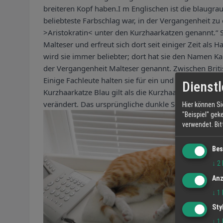
breiteren Kopf haben.I m Englischen ist die blaugraue
beliebteste Farbschlag war, in der Vergangenheit zu 
>Aristokratin< unter den Kurzhaarkatzen genannt.“ S
Malteser und erfreut sich dort seit einiger Zeit als
wird sie immer beliebter; dort hat sie den Namen Kar
der Vergangenheit Malteser genannt. Zwischen Briti
Einige Fachleute halten sie für ein und die selbe Ra
Dienstl
Kurzhaarkatze Blau gilt als die Kurzhaarkatze mit de
verändert. Das ursprüngliche dunkle Schiefergrau is
Hier können Si
"Beispiel" gek
verwendet.
Bi
Bes
↓
2
Anz
↓
1
Sty
↓
1