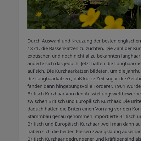
Durch Auswahl und Kreuzung der besten englischen S
1871, die Rassenkatzen zu züchten. Die Zahl der K
exotischen und noch nicht allzu bekannten langhaar
änderte sich das jedoch. Jetzt hatten die Langhaar
auf sich. Die Kurzhaarkatzen bildeten, um die Jahrh
die Langhaarkatzen , daß kurze Zeit sogar die Gefa
fanden dann hingebungsvolle Förderer. 1901 wurde d
Britisch Kurzhaar von den Ausstellungswettbewerb
zwischen Britisch und Europäisch Kurzhaar. Die Brit
daduch hatten die Briten einen Vorrang vor den Kon
Stammbau genau genommen importierte Britisch und
Britisch und Europäisch Kurzhaar ,weil man dann au
haben sich die beiden Rassen zwangsläufig auseinan
Britisch Kurzhaar gedrungener und kräftiger sind a