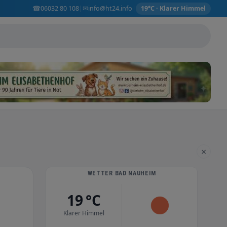
☎
✉
06032 80 108
info@ht24.info
|
|
19°C · Klarer Himmel
×
WETTER BAD NAUHEIM
19 °C
Klarer Himmel