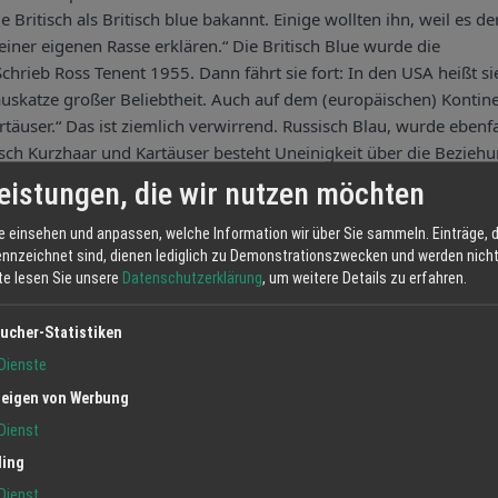
 Britisch als Britisch blue bakannt. Einige wollten ihn, weil es de
einer eigenen Rasse erklären.“ Die Britisch Blue wurde die
chrieb Ross Tenent 1955. Dann fährt sie fort: In den USA heißt si
 Hauskatze großer Beliebtheit. Auch auf dem (europäischen) Kontin
täuser.“ Das ist ziemlich verwirrend. Russisch Blau, wurde ebenfa
sch Kurzhaar und Kartäuser besteht Uneinigkeit über die Beziehu
sse, andere sehen in ihnen zwei verschiedene Rassen. Die Britische
eistungen, die wir nutzen möchten
m plüschigsten Fell. Die bevorzugte Farbe hat sich in jüngerer Zei
t heller geworden.
e einsehen und anpassen, welche Information wir über Sie sammeln. Einträge, d
ennzeichnet sind, dienen lediglich zu Demonstrationszwecken und werden nicht 
tte lesen Sie unsere
Datenschutzerklärung
, um weitere Details zu erfahren.
ucher-Statistiken
Dienste
eigen von Werbung
Dienst
ling
Dienst