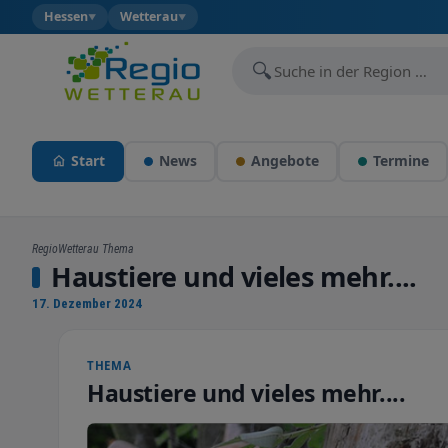
Hessen
Wetterau
▼
▼
🔍
Start
News
Angebote
Termine
RegioWetterau Thema
Haustiere und vieles mehr....
17. Dezember 2024
THEMA
Haustiere und vieles mehr....