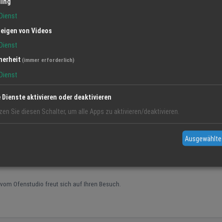
ling
Dienst
eigen von Videos
400 € Rabatt
Dienst
herheit
(immer erforderlich)
Dienst
e Dienste aktivieren oder deaktivieren
zen Sie diesen Schalter, um alle Apps zu aktivieren/deaktivieren.
Ausgewählte
om Ofenstudio freut sich auf Ihren Besuch.