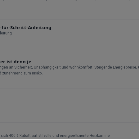
-für-Schritt-Anleitung
leitung
r ist denn je
rungen an Sicherheit, Unabhängigkeit und Wohnkomfort. Steigende Energiepreise,
rd zunehmend zum Risiko.
024: Contura i40/i41 Sichern Sie sich 400 € Rabatt auf stilvolle und energieeffiziente Heizkamine