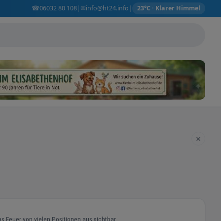
☎
✉
06032 80 108
info@ht24.info
|
|
23°C · Klarer Himmel
×
e großfläschigen Seitenscheiben, ist das Feuer von vielen Positionen aus sichtbar.