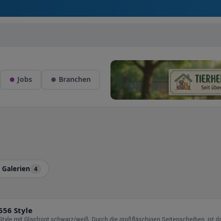
Jobs
Branchen
Galerien
4
556 Style
Diesen Monat für Sie im Angebot der Contura 556 Style mit Glasfront schwarz/weiß. Durch di