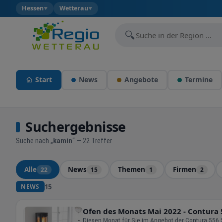
Hessen
Wetterau
▼
▼
🔍
Start
News
Angebote
Termine
Suchergebnisse
Suche nach „
kamin
“ — 22 Treffer
Alle
News
Themen
Firmen
22
15
1
2
15
NEWS
Ofen des Monats Mai 2022 - Contura 