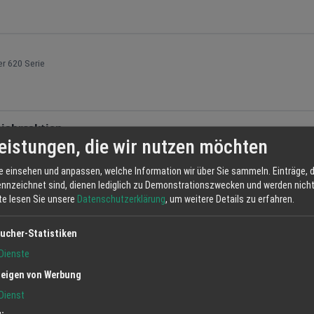
er 620 Serie
hjahrsaktion
eistungen, die wir nutzen möchten
e einsehen und anpassen, welche Information wir über Sie sammeln. Einträge, d
ennzeichnet sind, dienen lediglich zu Demonstrationszwecken und werden nicht 
tte lesen Sie unsere
Datenschutzerklärung
, um weitere Details zu erfahren.
2024 (Gültig 2.9. - 29.11.2024) Ihr Preisvorteil bis zu €2.400,- inkl. MwSt.
ucher-Statistiken
Dienste
eigen von Werbung
 300 € Rabatt auf die Gesamte 900 Style Serie
auf die Gesamte 900 Style Serie
Dienst