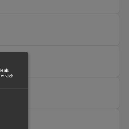
ie als
wirklich