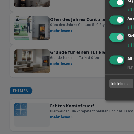
Sty
↓
1
Anz
Ofen des Jahres Contura 510 Style - 
Ofen des Jahres Contura 510 Style - 400 € Rabatt
↓
1
mehr lesen ›
Sic
↓
1
Gründe für einen Tulikivi Ofen
Gründe für einen Tulikivi Ofen
All
mehr lesen ›
Nut
Ich lehne ab
1
THEMEN
Echtes Kaminfeuer!
Hier werden Sie kompetent beraten und das Team v
mehr lesen ›