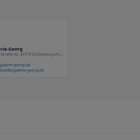
rie-Georg
Hirzenhainer Straße 45, 35713 Eschenburg-Hirzenhain
alerie-georg.de
baedergalerie-georg.de