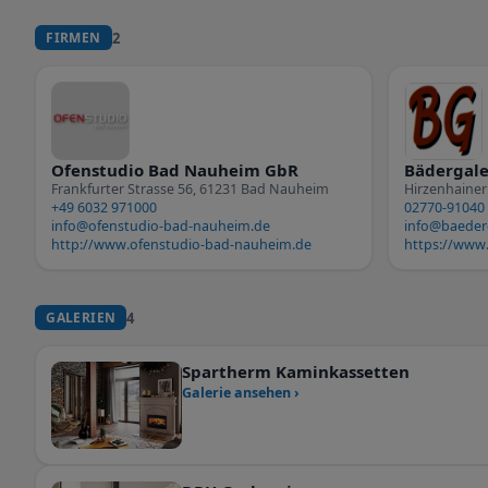
2
FIRMEN
Ofenstudio Bad Nauheim GbR
Bädergale
Frankfurter Strasse 56, 61231 Bad Nauheim
+49 6032 971000
02770-91040
info@ofenstudio-bad-nauheim.de
info@baederg
http://www.ofenstudio-bad-nauheim.de
https://www.
4
GALERIEN
Spartherm Kaminkassetten
Galerie ansehen ›