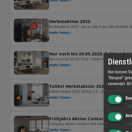
mehr lesen ›
Herbstaktion 2025
Herbstaktion 2025 - Bis zu 300 € auf alle Modelle d
mehr lesen ›
Nur noch bis 29.05.2026: Tulikivi Frü
Nur noch bis 29.05.2026: Tulikivi Frühjahrsaktion
Dienstl
mehr lesen ›
Hier können Si
"Beispiel" gek
verwendet.
Bi
Tulikvi Herbstaktion 2024
Aktion Herbst 
mehr lesen ›
Bes
↓
2
Anz
Frühjahrs Aktion Contura 900 Serie -
Frühjahrs Aktion Contura 900 Serie - 300 € Rabatt 
↓
1
mehr lesen ›